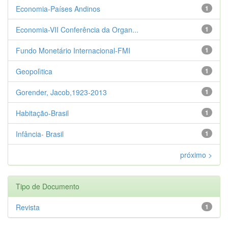
Economia-Países Andinos
1
Economia-VII Conferência da Organ...
1
Fundo Monetário Internacional-FMI
1
Geopolìtica
1
Gorender, Jacob,1923-2013
1
Habitação-Brasil
1
Infância- Brasil
1
próximo >
Tipo de Documento
Revista
1