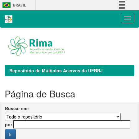
Skip
BRASIL
navigation
Simplifique!
Comunica BR
Participe
Acesso à informação
Legislação
Canais
Repositório de Múltiplos Acervos da UFRRJ
Página de Busca
Buscar em:
por