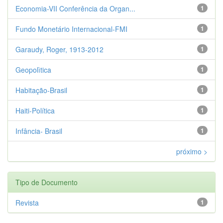
Economia-VII Conferência da Organ...
1
Fundo Monetário Internacional-FMI
1
Garaudy, Roger, 1913-2012
1
Geopolìtica
1
Habitação-Brasil
1
Haiti-Política
1
Infância- Brasil
1
próximo >
Tipo de Documento
Revista
1