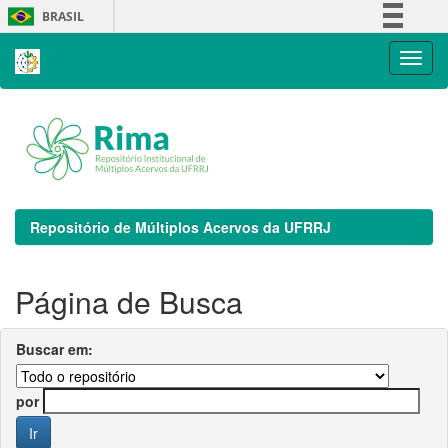
Skip
BRASIL
navigation
Simplifique!
Comunica BR
Participe
Acesso à informação
Legislação
Canais
Repositório de Múltiplos Acervos da UFRRJ
Página de Busca
Buscar em:
por