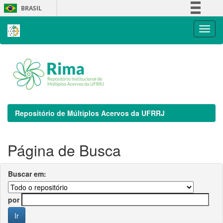
Skip
BRASIL
navigation
Simplifique!
Comunica BR
Participe
Acesso à informação
Legislação
Canais
Repositório de Múltiplos Acervos da UFRRJ
Página de Busca
Buscar em:
por