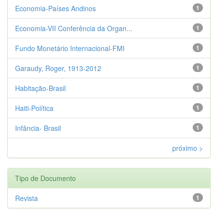
Economia-Países Andinos
1
Economia-VII Conferência da Organ...
1
Fundo Monetário Internacional-FMI
1
Garaudy, Roger, 1913-2012
1
Habitação-Brasil
1
Haiti-Política
1
Infância- Brasil
1
próximo >
Tipo de Documento
Revista
1