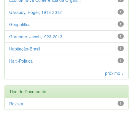
Garaudy, Roger, 1913-2012
1
Geopolìtica
1
Gorender, Jacob,1923-2013
1
Habitação-Brasil
1
Haiti-Política
1
próximo >
Tipo de Documento
Revista
1