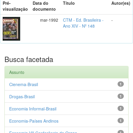
Pré-
Data do
Título
Autor(es)
visualização
documento
mar-1992
CTM - Ed. Brasileira -
-
Ano XIV - Nº 148
Busca facetada
Assunto
Cienema-Brasil
1
Drogas-Brasil
1
Economia Informal-Brasil
1
Economia-Países Andinos
1
Economia-VII Conferência da Organ...
1