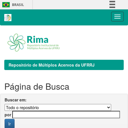
Skip
BRASIL
navigation
Simplifique!
Comunica BR
Participe
Acesso à informação
Legislação
Canais
Repositório de Múltiplos Acervos da UFRRJ
Página de Busca
Buscar em:
por