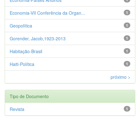
Economia-VII Conferência da Organ...
1
Geopolìtica
1
Gorender, Jacob,1923-2013
1
Habitação-Brasil
1
Haiti-Política
1
próximo >
Tipo de Documento
Revista
1