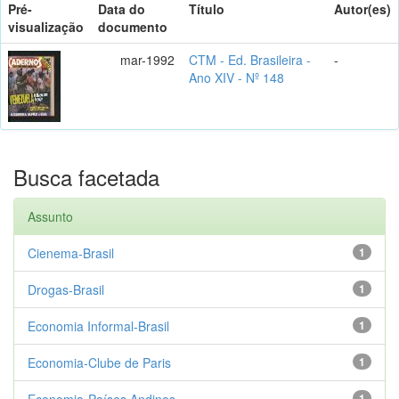
Pré-
Data do
Título
Autor(es)
visualização
documento
mar-1992
CTM - Ed. Brasileira -
-
Ano XIV - Nº 148
Busca facetada
Assunto
Cienema-Brasil
1
Drogas-Brasil
1
Economia Informal-Brasil
1
Economia-Clube de Paris
1
Economia-Países Andinos
1