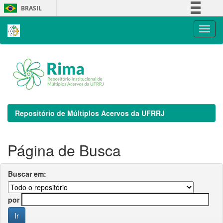
Skip
BRASIL
navigation
Simplifique!
Comunica BR
Participe
Acesso à informação
Legislação
Canais
Repositório de Múltiplos Acervos da UFRRJ
Página de Busca
Buscar em:
por