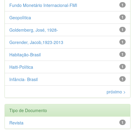
Fundo Monetário Internacional-FMI
1
Geopolìtica
1
Goldemberg, José, 1928-
1
Gorender, Jacob,1923-2013
1
Habitação-Brasil
1
Haiti-Política
1
Infância- Brasil
1
próximo >
Tipo de Documento
Revista
1