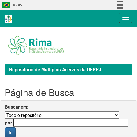
Skip
BRASIL
navigation
Simplifique!
Comunica BR
Participe
Acesso à informação
Legislação
Canais
Repositório de Múltiplos Acervos da UFRRJ
Página de Busca
Buscar em:
por