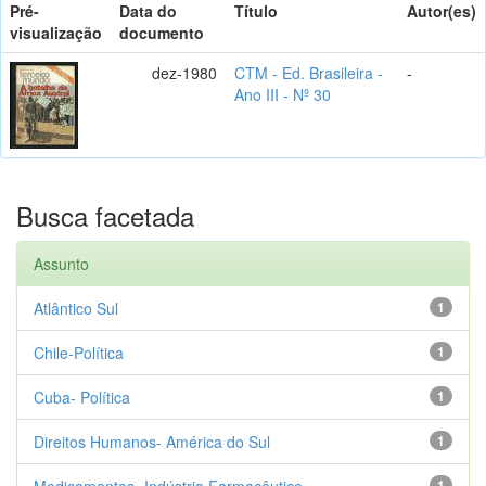
Pré-
Data do
Título
Autor(es)
visualização
documento
dez-1980
CTM - Ed. Brasileira -
-
Ano III - Nº 30
Busca facetada
Assunto
Atlântico Sul
1
Chile-Política
1
Cuba- Política
1
Direitos Humanos- América do Sul
1
Medicamentos- Indústria Farmacêutica
1