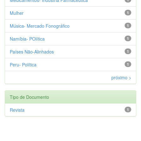
Mulher
1
Música- Mercado Fonográfico
1
Namíbia- POlítica
1
Países Não-Alinhados
1
Peru- Política
1
próximo >
Tipo de Documento
Revista
1