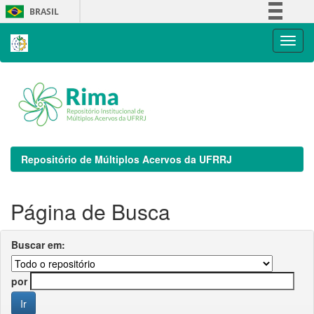
Skip
BRASIL
navigation
Simplifique!
Comunica BR
Participe
Acesso à informação
Legislação
Canais
Repositório de Múltiplos Acervos da UFRRJ
Página de Busca
Buscar em:
por