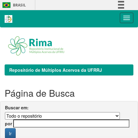
Skip
BRASIL
navigation
Simplifique!
Comunica BR
Participe
Acesso à informação
Legislação
Canais
Repositório de Múltiplos Acervos da UFRRJ
Página de Busca
Buscar em:
por