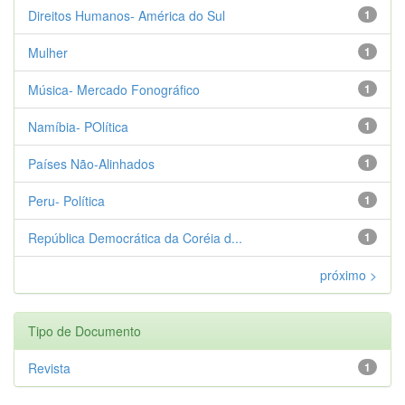
Direitos Humanos- América do Sul
1
Mulher
1
Música- Mercado Fonográfico
1
Namíbia- POlítica
1
Países Não-Alinhados
1
Peru- Política
1
República Democrática da Coréia d...
1
próximo >
Tipo de Documento
Revista
1