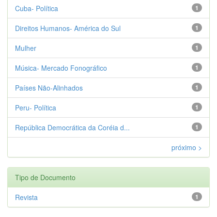
Cuba- Política
1
Direitos Humanos- América do Sul
1
Mulher
1
Música- Mercado Fonográfico
1
Países Não-Alinhados
1
Peru- Política
1
República Democrática da Coréia d...
1
próximo >
Tipo de Documento
Revista
1