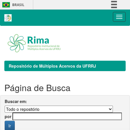
Skip
BRASIL
navigation
Simplifique!
Comunica BR
Participe
Acesso à informação
Legislação
Canais
Repositório de Múltiplos Acervos da UFRRJ
Página de Busca
Buscar em:
por