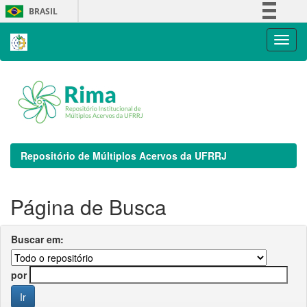
Skip
BRASIL
navigation
Simplifique!
Comunica BR
Participe
Acesso à informação
Legislação
Canais
Repositório de Múltiplos Acervos da UFRRJ
Página de Busca
Buscar em:
por