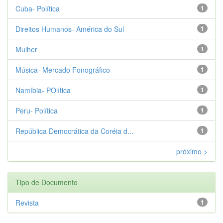
Cuba- Política
1
Direitos Humanos- América do Sul
1
Mulher
1
Música- Mercado Fonográfico
1
Namíbia- POlítica
1
Peru- Política
1
República Democrática da Coréia d...
1
próximo >
Tipo de Documento
Revista
1