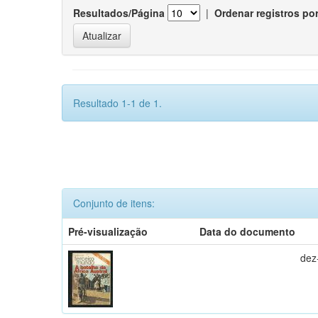
Resultados/Página
|
Ordenar registros po
Resultado 1-1 de 1.
Conjunto de itens:
Pré-visualização
Data do documento
dez