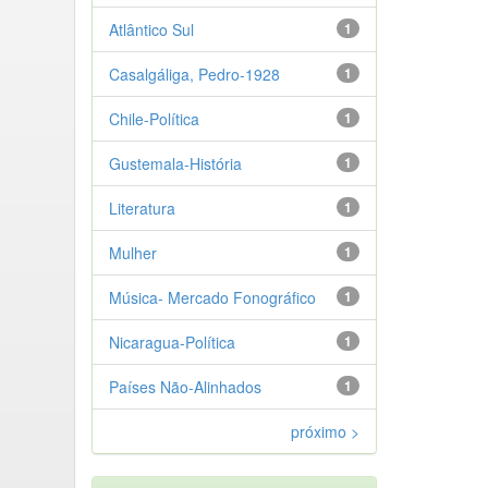
Atlântico Sul
1
Casalgáliga, Pedro-1928
1
Chile-Política
1
Gustemala-História
1
Literatura
1
Mulher
1
Música- Mercado Fonográfico
1
Nicaragua-Política
1
Países Não-Alinhados
1
próximo >