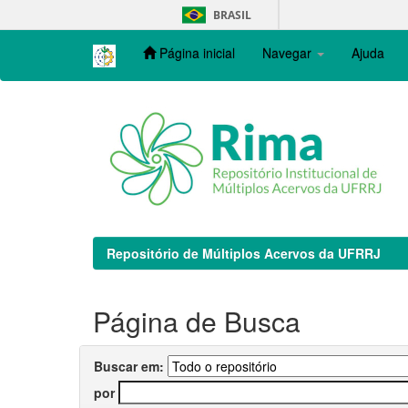
Skip
BRASIL
navigation
Página inicial
Navegar
Ajuda
Repositório de Múltiplos Acervos da UFRRJ
Página de Busca
Buscar em:
por