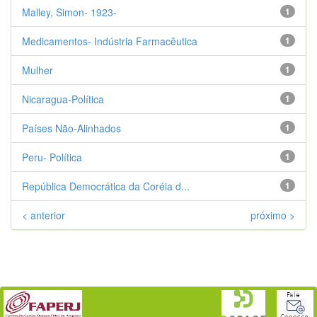
Malley, Simon- 1923-
1
Medicamentos- Indústria Farmacêutica
1
Mulher
1
Nicaragua-Política
1
Países Não-Alinhados
1
Peru- Política
1
República Democrática da Coréia d...
1
< anterior
próximo >