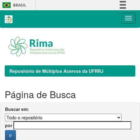
Skip
BRASIL
navigation
Simplifique!
Comunica BR
Participe
Acesso à informação
Legislação
Canais
Repositório de Múltiplos Acervos da UFRRJ
Página de Busca
Buscar em:
por