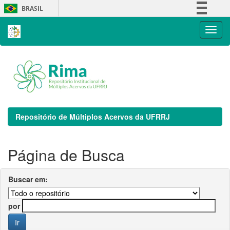
Skip
BRASIL
navigation
Simplifique!
Comunica BR
Participe
Acesso à informação
Legislação
Canais
Repositório de Múltiplos Acervos da UFRRJ
Página de Busca
Buscar em:
por