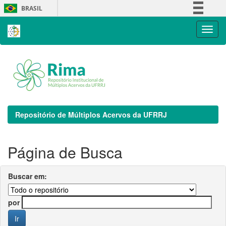
Skip
BRASIL
navigation
Simplifique!
Comunica BR
Participe
Acesso à informação
Legislação
Canais
Repositório de Múltiplos Acervos da UFRRJ
Página de Busca
Buscar em:
por