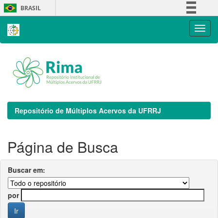
Skip
BRASIL
navigation
Simplifique!
Comunica BR
Participe
Acesso à informação
Legislação
Canais
Repositório de Múltiplos Acervos da UFRRJ
Página de Busca
Buscar em:
por