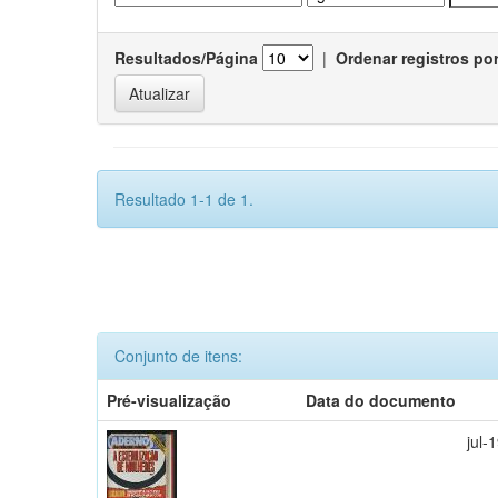
Resultados/Página
|
Ordenar registros po
Resultado 1-1 de 1.
Conjunto de itens:
Pré-visualização
Data do documento
jul-