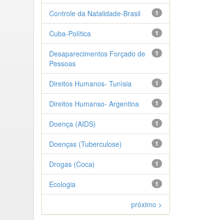
Controle da Natalidade-Brasil
1
Cuba-Política
1
Desaparecimentos Forçado de
1
Pessoas
Direitos Humanos- Tunìsia
1
Direitos Humanso- Argentina
1
Doença (AIDS)
1
Doenças (Tuberculose)
1
Drogas (Coca)
1
Ecologia
1
próximo >