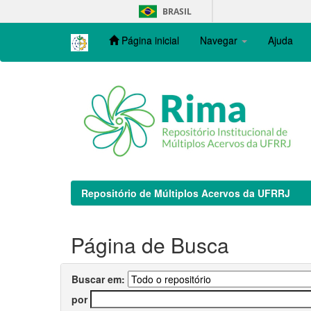
Skip
BRASIL
navigation
Página inicial
Navegar
Ajuda
Repositório de Múltiplos Acervos da UFRRJ
Página de Busca
Buscar em:
por