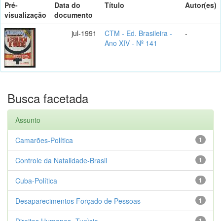
Pré-
Data do
Título
Autor(es)
visualização
documento
jul-1991
CTM - Ed. Brasileira -
-
Ano XIV - Nº 141
Busca facetada
Assunto
Camarões-Política
1
Controle da Natalidade-Brasil
1
Cuba-Política
1
Desaparecimentos Forçado de Pessoas
1
Direitos Humanos- Tunìsia
1