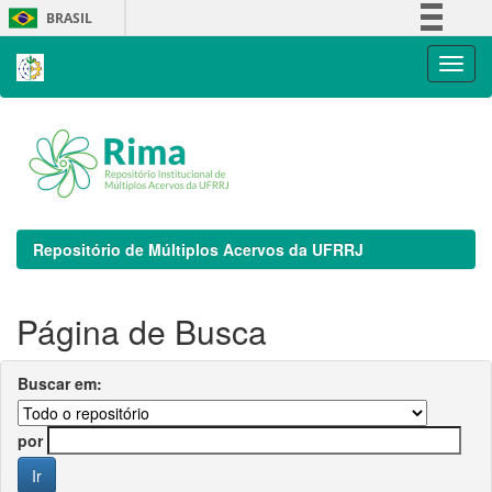
Skip
BRASIL
navigation
Simplifique!
Comunica BR
Participe
Acesso à informação
Legislação
Canais
Repositório de Múltiplos Acervos da UFRRJ
Página de Busca
Buscar em:
por