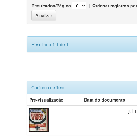
Resultados/Página
|
Ordenar registros po
Resultado 1-1 de 1.
Conjunto de itens:
Pré-visualização
Data do documento
jul-