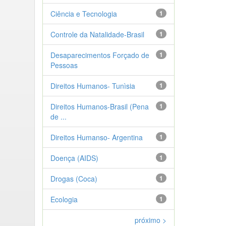
Ciência e Tecnologia
1
Controle da Natalidade-Brasil
1
Desaparecimentos Forçado de
1
Pessoas
Direitos Humanos- Tunìsia
1
Direitos Humanos-Brasil (Pena
1
de ...
Direitos Humanso- Argentina
1
Doença (AIDS)
1
Drogas (Coca)
1
Ecologia
1
próximo >