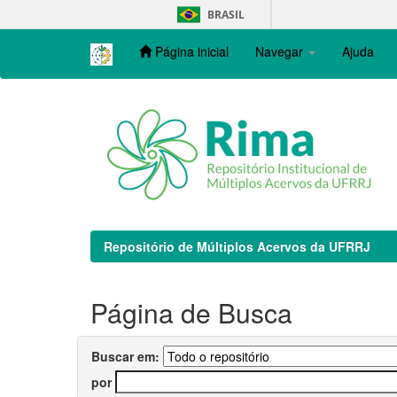
Skip
BRASIL
navigation
Página inicial
Navegar
Ajuda
Repositório de Múltiplos Acervos da UFRRJ
Página de Busca
Buscar em:
por