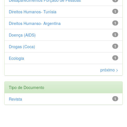
Direitos Humanos- Tunìsia
1
Direitos Humanso- Argentina
1
Doença (AIDS)
1
Drogas (Coca)
1
Ecologia
1
próximo >
Tipo de Documento
Revista
1