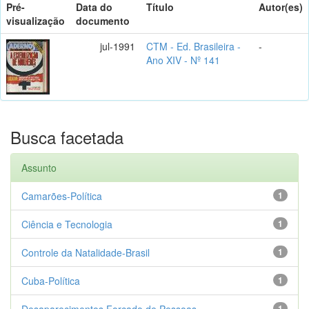
Pré-
Data do
Título
Autor(es)
visualização
documento
jul-1991
CTM - Ed. Brasileira -
-
Ano XIV - Nº 141
Busca facetada
Assunto
Camarões-Política
1
Ciência e Tecnologia
1
Controle da Natalidade-Brasil
1
Cuba-Política
1
Desaparecimentos Forçado de Pessoas
1