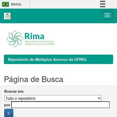
Skip
BRASIL
navigation
Simplifique!
Comunica BR
Participe
Acesso à informação
Legislação
Canais
Repositório de Múltiplos Acervos da UFRRJ
Página de Busca
Buscar em:
por