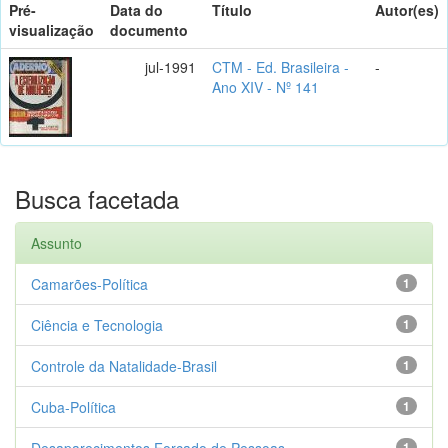
Pré-
Data do
Título
Autor(es)
visualização
documento
jul-1991
CTM - Ed. Brasileira -
-
Ano XIV - Nº 141
Busca facetada
Assunto
Camarões-Política
1
Ciência e Tecnologia
1
Controle da Natalidade-Brasil
1
Cuba-Política
1
Desaparecimentos Forçado de Pessoas
1