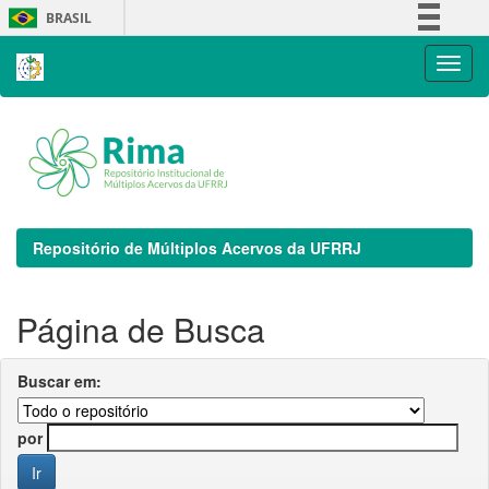
Skip
BRASIL
navigation
Simplifique!
Comunica BR
Participe
Acesso à informação
Legislação
Canais
Repositório de Múltiplos Acervos da UFRRJ
Página de Busca
Buscar em:
por