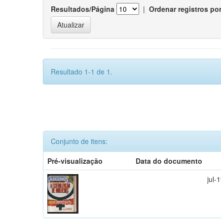
Resultados/Página
|
Ordenar registros po
Resultado 1-1 de 1.
Conjunto de itens:
Pré-visualização
Data do documento
jul-