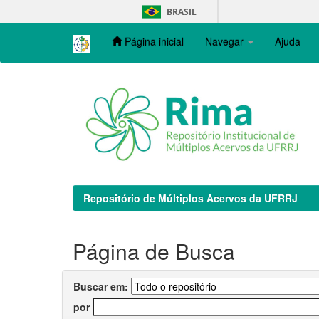
Skip
BRASIL
navigation
Página inicial
Navegar
Ajuda
Repositório de Múltiplos Acervos da UFRRJ
Página de Busca
Buscar em:
por