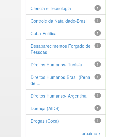
Ciência e Tecnologia
1
Controle da Natalidade-Brasil
1
Cuba-Política
1
Desaparecimentos Forçado de
1
Pessoas
Direitos Humanos- Tunìsia
1
Direitos Humanos-Brasil (Pena
1
de ...
Direitos Humanso- Argentina
1
Doença (AIDS)
1
Drogas (Coca)
1
próximo >