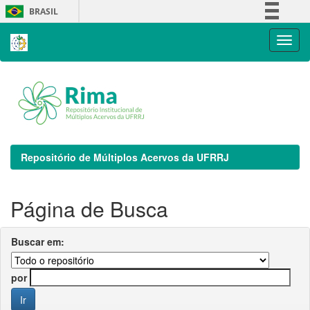
Skip
BRASIL
navigation
Simplifique!
Comunica BR
Participe
Acesso à informação
Legislação
Canais
Repositório de Múltiplos Acervos da UFRRJ
Página de Busca
Buscar em:
por