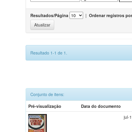
Resultados/Página
|
Ordenar registros po
Resultado 1-1 de 1.
Conjunto de itens:
Pré-visualização
Data do documento
jul-