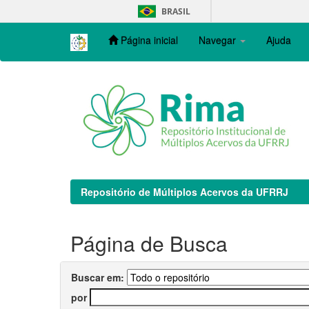
Skip
BRASIL
navigation
Página inicial
Navegar
Ajuda
Repositório de Múltiplos Acervos da UFRRJ
Página de Busca
Buscar em:
por