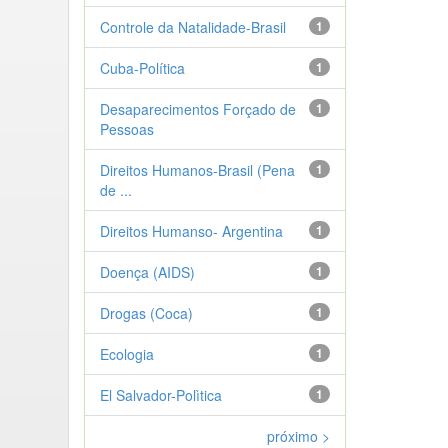
Controle da Natalidade-Brasil
1
Cuba-Política
1
Desaparecimentos Forçado de
1
Pessoas
Direitos Humanos-Brasil (Pena
1
de ...
Direitos Humanso- Argentina
1
Doença (AIDS)
1
Drogas (Coca)
1
Ecologia
1
El Salvador-Polìtica
1
próximo >