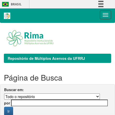
Skip
BRASIL
navigation
Simplifique!
Comunica BR
Participe
Acesso à informação
Legislação
Canais
Repositório de Múltiplos Acervos da UFRRJ
Página de Busca
Buscar em:
por