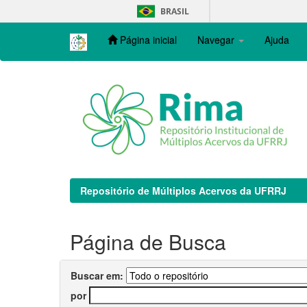
Skip
BRASIL
navigation
Página inicial
Navegar
Ajuda
Repositório de Múltiplos Acervos da UFRRJ
Página de Busca
Buscar em:
por