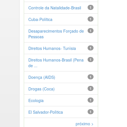
Controle da Natalidade-Brasil
1
Cuba-Política
1
Desaparecimentos Forçado de
1
Pessoas
Direitos Humanos- Tunìsia
1
Direitos Humanos-Brasil (Pena
1
de ...
Doença (AIDS)
1
Drogas (Coca)
1
Ecologia
1
El Salvador-Polìtica
1
próximo >