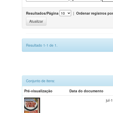
Resultados/Página
|
Ordenar registros po
Resultado 1-1 de 1.
Conjunto de itens:
Pré-visualização
Data do documento
jul-