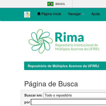
Skip
BRASIL
navigation
Página inicial
Navegar
Ajuda
Repositório de Múltiplos Acervos da UFRRJ
Página de Busca
Buscar em:
por