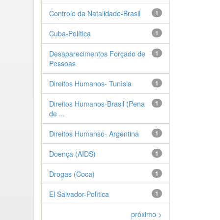
Controle da Natalidade-Brasil
1
Cuba-Política
1
Desaparecimentos Forçado de
1
Pessoas
Direitos Humanos- Tunìsia
1
Direitos Humanos-Brasil (Pena
1
de ...
Direitos Humanso- Argentina
1
Doença (AIDS)
1
Drogas (Coca)
1
El Salvador-Polìtica
1
próximo >