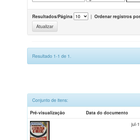
Resultados/Página
|
Ordenar registros po
Resultado 1-1 de 1.
Conjunto de itens:
Pré-visualização
Data do documento
jul-