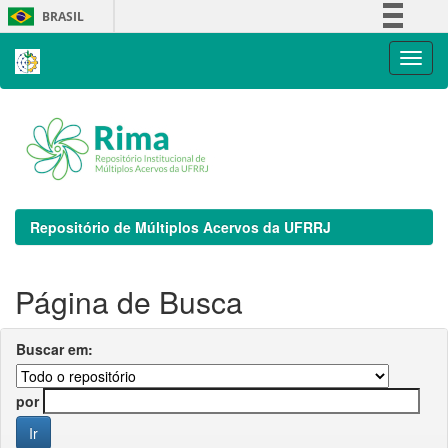
Skip
BRASIL
navigation
Simplifique!
Comunica BR
Participe
Acesso à informação
Legislação
Canais
Repositório de Múltiplos Acervos da UFRRJ
Página de Busca
Buscar em:
por