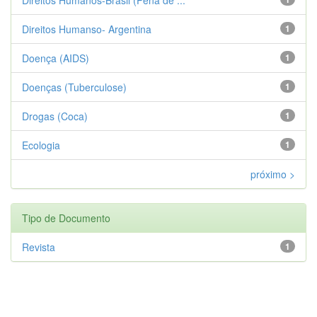
Direitos Humanso- Argentina
1
Doença (AIDS)
1
Doenças (Tuberculose)
1
Drogas (Coca)
1
Ecologia
1
próximo >
Tipo de Documento
Revista
1