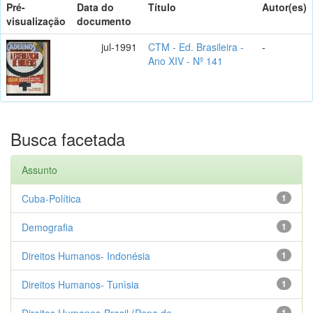
Pré-
Data do
Título
Autor(es)
visualização
documento
jul-1991
CTM - Ed. Brasileira -
-
Ano XIV - Nº 141
Busca facetada
Assunto
Cuba-Política
1
Demografia
1
Direitos Humanos- Indonésia
1
Direitos Humanos- Tunìsia
1
Direitos Humanos-Brasil (Pena de ...
1