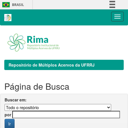
Skip
BRASIL
navigation
Simplifique!
Comunica BR
Participe
Acesso à informação
Legislação
Canais
Repositório de Múltiplos Acervos da UFRRJ
Página de Busca
Buscar em:
por