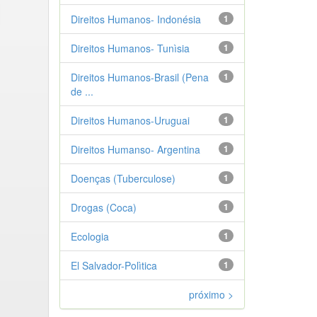
Direitos Humanos- Indonésia
1
Direitos Humanos- Tunìsia
1
Direitos Humanos-Brasil (Pena
1
de ...
Direitos Humanos-Uruguai
1
Direitos Humanso- Argentina
1
Doenças (Tuberculose)
1
Drogas (Coca)
1
Ecologia
1
El Salvador-Polìtica
1
próximo >