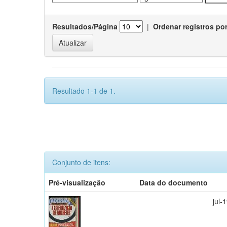
Resultados/Página
|
Ordenar registros po
Resultado 1-1 de 1.
Conjunto de itens:
Pré-visualização
Data do documento
jul-