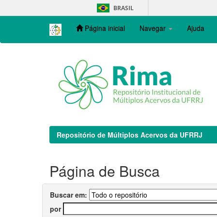
Skip
BRASIL
navigation
Página inicial
Navegar
Ajuda
Repositório de Múltiplos Acervos da UFRRJ
Página de Busca
Buscar em:
por