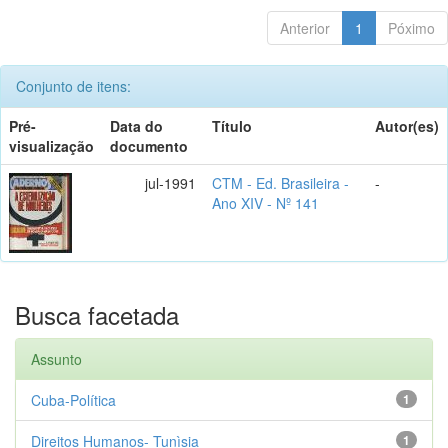
Anterior
1
Póximo
Conjunto de itens:
Pré-
Data do
Título
Autor(es)
visualização
documento
jul-1991
CTM - Ed. Brasileira -
-
Ano XIV - Nº 141
Busca facetada
Assunto
Cuba-Política
1
Direitos Humanos- Tunìsia
1