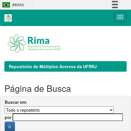
Skip
BRASIL
navigation
Simplifique!
Comunica BR
Participe
Acesso à informação
Legislação
Canais
Repositório de Múltiplos Acervos da UFRRJ
Página de Busca
Buscar em:
por