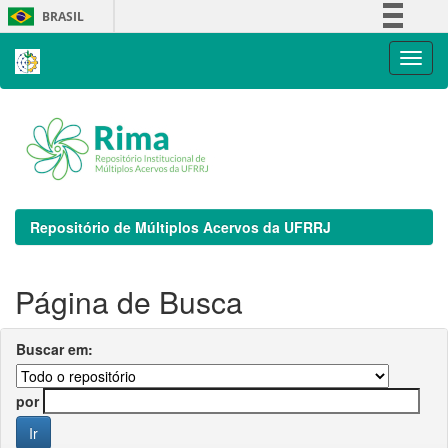
Skip
BRASIL
navigation
Simplifique!
Comunica BR
Participe
Acesso à informação
Legislação
Canais
Repositório de Múltiplos Acervos da UFRRJ
Página de Busca
Buscar em:
por