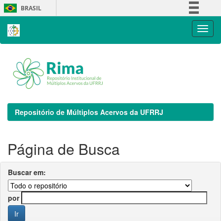
Skip
BRASIL
navigation
Simplifique!
Comunica BR
Participe
Acesso à informação
Legislação
Canais
Repositório de Múltiplos Acervos da UFRRJ
Página de Busca
Buscar em:
por