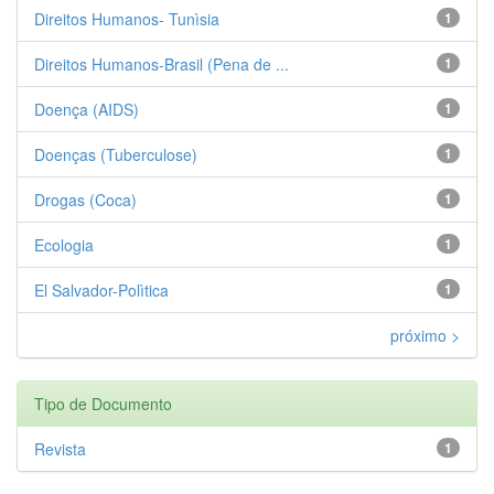
Direitos Humanos- Tunìsia
1
Direitos Humanos-Brasil (Pena de ...
1
Doença (AIDS)
1
Doenças (Tuberculose)
1
Drogas (Coca)
1
Ecologia
1
El Salvador-Polìtica
1
próximo >
Tipo de Documento
Revista
1