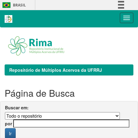
Skip
BRASIL
navigation
Simplifique!
Comunica BR
Participe
Acesso à informação
Legislação
Canais
Repositório de Múltiplos Acervos da UFRRJ
Página de Busca
Buscar em:
por