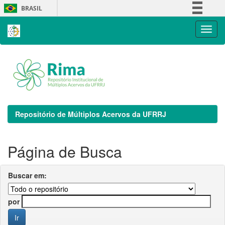
Skip
BRASIL
navigation
Simplifique!
Comunica BR
Participe
Acesso à informação
Legislação
Canais
Repositório de Múltiplos Acervos da UFRRJ
Página de Busca
Buscar em:
por