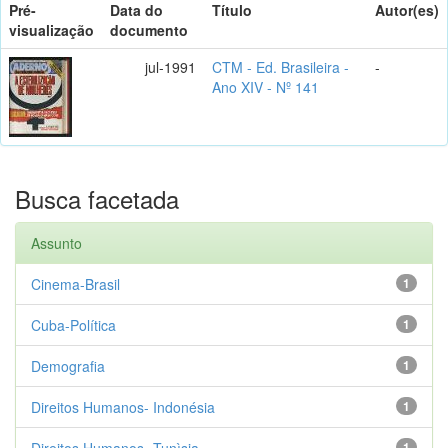
Pré-
Data do
Título
Autor(es)
visualização
documento
jul-1991
CTM - Ed. Brasileira -
-
Ano XIV - Nº 141
Busca facetada
Assunto
Cinema-Brasil
1
Cuba-Política
1
Demografia
1
Direitos Humanos- Indonésia
1
Direitos Humanos- Tunìsia
1