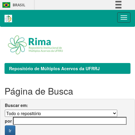
Skip
BRASIL
navigation
Simplifique!
Comunica BR
Participe
Acesso à informação
Legislação
Canais
Repositório de Múltiplos Acervos da UFRRJ
Página de Busca
Buscar em:
por