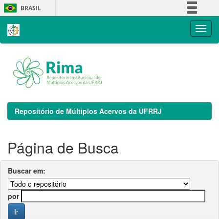
Skip
BRASIL
navigation
Simplifique!
Comunica BR
Participe
Acesso à informação
Legislação
Canais
Repositório de Múltiplos Acervos da UFRRJ
Página de Busca
Buscar em:
por