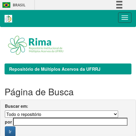
Skip
BRASIL
navigation
Simplifique!
Comunica BR
Participe
Acesso à informação
Legislação
Canais
Repositório de Múltiplos Acervos da UFRRJ
Página de Busca
Buscar em:
por