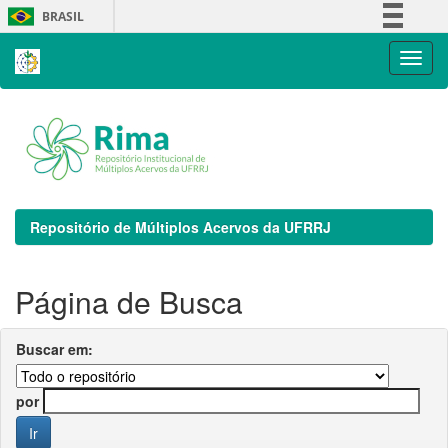
Skip
BRASIL
navigation
Simplifique!
Comunica BR
Participe
Acesso à informação
Legislação
Canais
Repositório de Múltiplos Acervos da UFRRJ
Página de Busca
Buscar em:
por