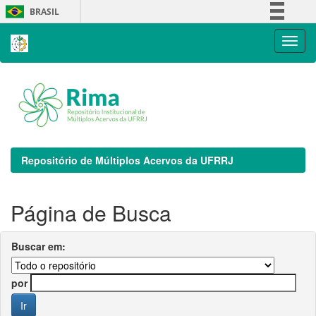
Skip
BRASIL
navigation
Simplifique!
Comunica BR
Participe
Acesso à informação
Legislação
Canais
Repositório de Múltiplos Acervos da UFRRJ
Página de Busca
Buscar em:
por