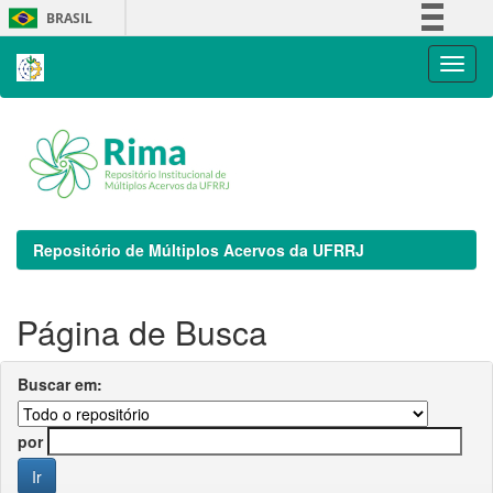
Skip
BRASIL
navigation
Simplifique!
Comunica BR
Participe
Acesso à informação
Legislação
Canais
Repositório de Múltiplos Acervos da UFRRJ
Página de Busca
Buscar em:
por