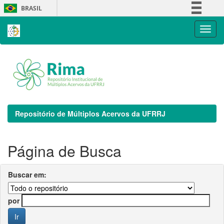
Skip
BRASIL
navigation
Simplifique!
Comunica BR
Participe
Acesso à informação
Legislação
Canais
Repositório de Múltiplos Acervos da UFRRJ
Página de Busca
Buscar em:
por