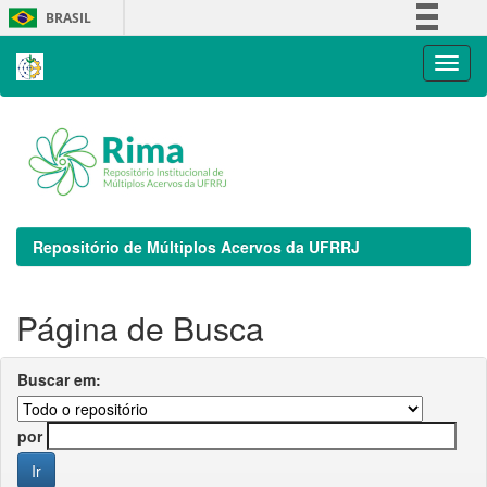
Skip
BRASIL
navigation
Simplifique!
Comunica BR
Participe
Acesso à informação
Legislação
Canais
Repositório de Múltiplos Acervos da UFRRJ
Página de Busca
Buscar em:
por