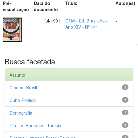
Pré-
Data do
Título
Autor(es)
visualização
documento
jul-1991
CTM - Ed. Brasileira -
-
Ano XIV - Nº 141
Busca facetada
Assunto
Cinema-Brasil
1
Cuba-Política
1
Demografia
1
Direitos Humanos- Tunìsia
1
Direitos Humanos-Brasil (Pena de ...
1