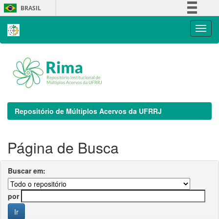
Skip
BRASIL
navigation
Simplifique!
Comunica BR
Participe
Acesso à informação
Legislação
Canais
Repositório de Múltiplos Acervos da UFRRJ
Página de Busca
Buscar em:
por