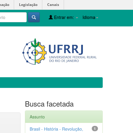
mação
Legislação
Canais
Entrar em:
Idioma
Busca facetada
Assunto
Brasil - História - Revolução,
1