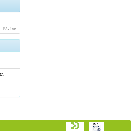
Póximo
)
to,