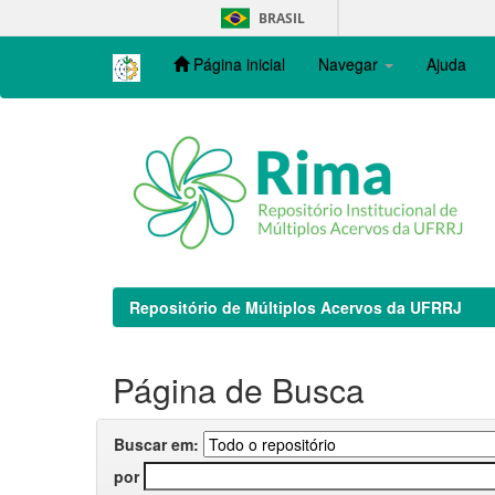
Skip
BRASIL
navigation
Página inicial
Navegar
Ajuda
Repositório de Múltiplos Acervos da UFRRJ
Página de Busca
Buscar em:
por