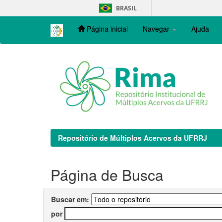
Skip
BRASIL
navigation
Página inicial
Navegar
Ajuda
Repositório de Múltiplos Acervos da UFRRJ
Página de Busca
Buscar em:
por