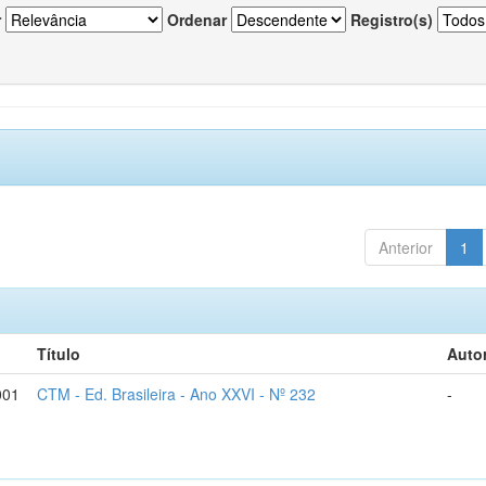
r
Ordenar
Registro(s)
Anterior
1
Título
Autor
001
CTM - Ed. Brasileira - Ano XXVI - Nº 232
-