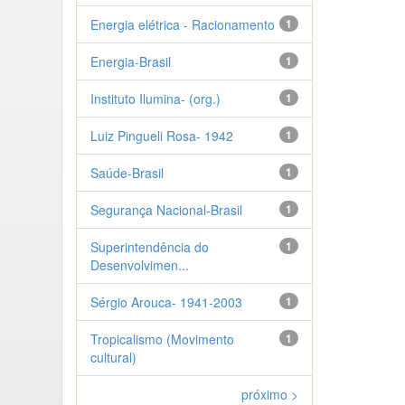
Energia elétrica - Racionamento
1
Energia-Brasil
1
Instituto Ilumina- (org.)
1
Luiz Pingueli Rosa- 1942
1
Saúde-Brasil
1
Segurança Nacional-Brasil
1
Superintendência do
1
Desenvolvimen...
Sérgio Arouca- 1941-2003
1
Tropicalismo (Movimento
1
cultural)
próximo >