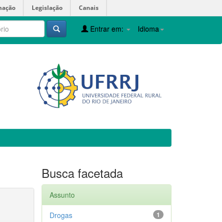
mação
Legislação
Canais
Entrar em:
Idioma
Busca facetada
Assunto
Drogas
1