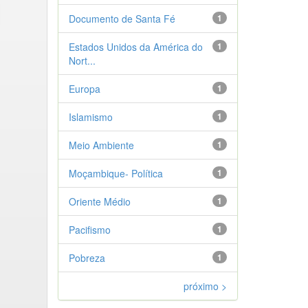
Documento de Santa Fé
1
Estados Unidos da América do
1
Nort...
Europa
1
Islamismo
1
Meio Ambiente
1
Moçambique- Política
1
Oriente Médio
1
Pacifismo
1
Pobreza
1
próximo >