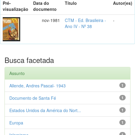
Pré-
Data do
Título
Autor(es)
visualização
documento
nov-1981
CTM - Ed. Brasileira -
-
Ano IV - Nº 38
Busca facetada
Assunto
Allende, Andres Pascal- 1943
1
Documento de Santa Fé
1
Estados Unidos da América do Nort...
1
Europa
1
Islamismo
1