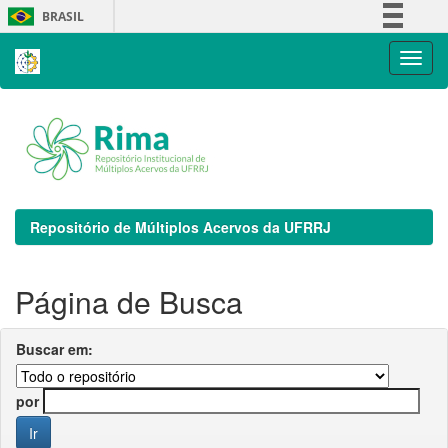
Skip
BRASIL
navigation
Simplifique!
Comunica BR
Participe
Acesso à informação
Legislação
Canais
Repositório de Múltiplos Acervos da UFRRJ
Página de Busca
Buscar em:
por