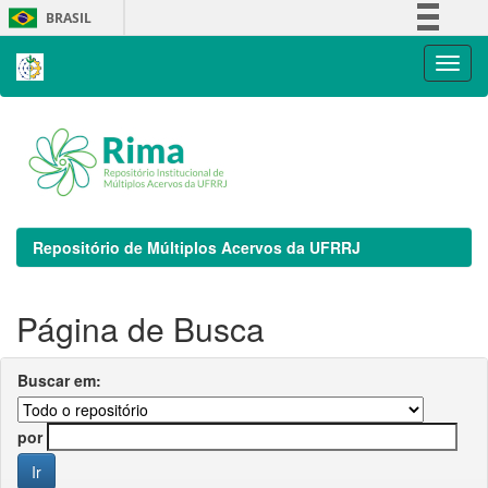
Skip
BRASIL
navigation
Simplifique!
Comunica BR
Participe
Acesso à informação
Legislação
Canais
Repositório de Múltiplos Acervos da UFRRJ
Página de Busca
Buscar em:
por