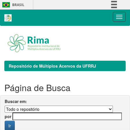
Skip
BRASIL
navigation
Simplifique!
Comunica BR
Participe
Acesso à informação
Legislação
Canais
Repositório de Múltiplos Acervos da UFRRJ
Página de Busca
Buscar em:
por