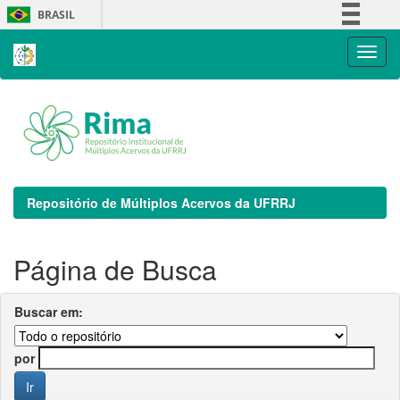
Skip
BRASIL
navigation
Simplifique!
Comunica BR
Participe
Acesso à informação
Legislação
Canais
Repositório de Múltiplos Acervos da UFRRJ
Página de Busca
Buscar em:
por